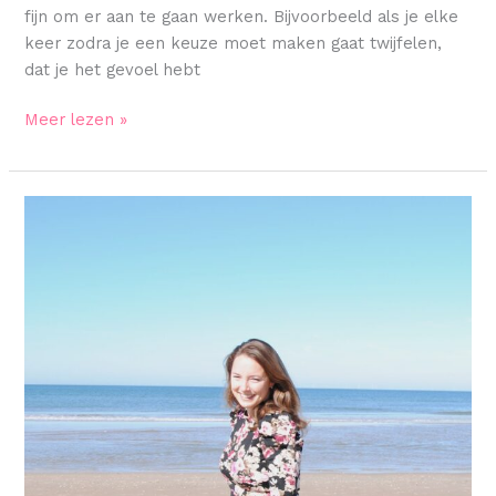
fijn om er aan te gaan werken. Bijvoorbeeld als je elke
keer zodra je een keuze moet maken gaat twijfelen,
dat je het gevoel hebt
Meer lezen »
Ik
ben
dankbaar
voor
mijn
burn-
out!