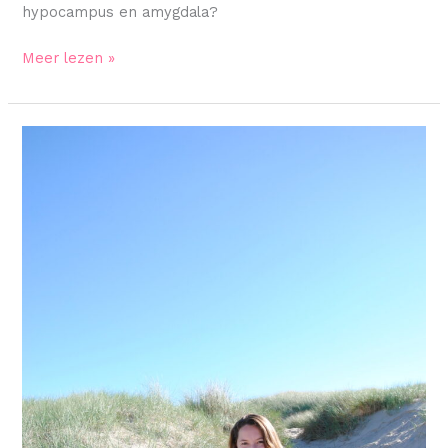
hypocampus en amygdala?
Meer lezen »
Voel
jij
je
vaak
onzeker?